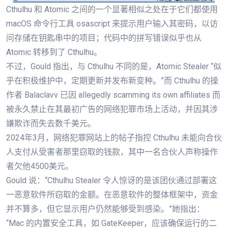
Cthulhu 和 Atomic 之间的一个显著相似之处在于它们都使用
macOS 命令行工具 osascript 来提示用户输入其密码，以访
问存储在钥匙串中的项目；代码中的拼写错误似乎也从
Atomic 转移到了 Cthulhu。
不过，Gould 指出，与 Cthulhu 不同的是，Atomic Stealer “似
乎在积极维护中，定期更新并发布新变种。”而 Cthulhu 的操
作者 Balaclavv 已因 allegedly scamming its own affiliates 而
被永久禁止在其最初广告的网络犯罪市场上活动，并因其涉
嫌欺诈而失去数千美元。
2024年3月，网络犯罪网站上的帖子指控 Cthulhu 未能向合伙
人支付从受害者那里窃取的钱款，其中一名合伙人声称操作
者欠他4500美元。
Gould 说：“Cthulhu Stealer 令人惊讶的是该团伙通过部署这
一恶意软件所窃取的金额。在恶意软件的整体框架中，资金
并不算多，但它显示用户仍然能够受到感染。”她指出：
“Mac 的内置安全工具，如 GateKeeper，应该确保运行的二